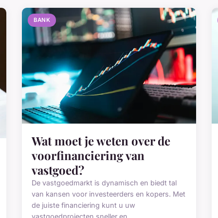
BANK
Wat moet je weten over de
voorfinanciering van
vastgoed?
De vastgoedmarkt is dynamisch en biedt tal
van kansen voor investeerders en kopers. Met
de juiste financiering kunt u uw
vastgoedprojecten sneller en ...