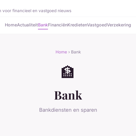
n voor financieel en vastgoed nieuws
Home
Actualiteit
Bank
Financiën
Kredieten
Vastgoed
Verzekering
Home
› Bank
🏦
Bank
Bankdiensten en sparen