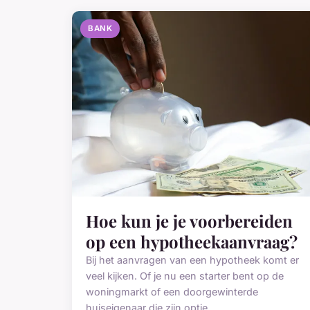
BANK
Hoe kun je je voorbereiden
op een hypotheekaanvraag?
Bij het aanvragen van een hypotheek komt er
veel kijken. Of je nu een starter bent op de
woningmarkt of een doorgewinterde
huiseigenaar die zijn optie...