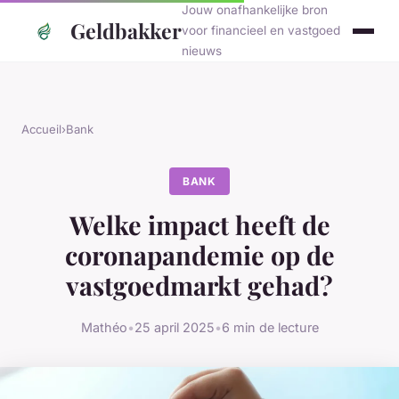
Jouw onafhankelijke bron
Geldbakker
voor financieel en vastgoed
nieuws
Accueil
›
Bank
BANK
Welke impact heeft de
coronapandemie op de
vastgoedmarkt gehad?
Mathéo
•
25 april 2025
•
6 min de lecture